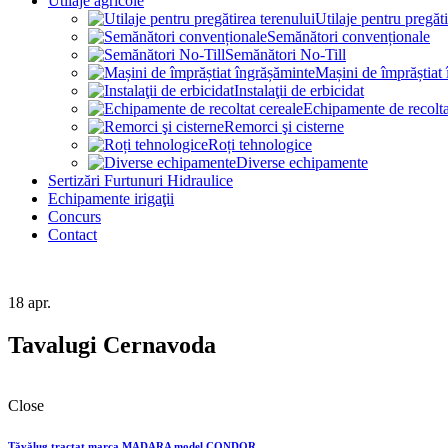
Utilaje agricole
Utilaje pentru pregăti
Semănători convenționale
Semănători No-Till
Mașini de împrăștiat
Instalaţii de erbicidat
Echipamente de recolta
Remorci şi cisterne
Roți tehnologice
Diverse echipamente
Sertizări Furtunuri Hidraulice
Echipamente irigaţii
Concurs
Contact
18
apr.
Tavalugi Cernavoda
Close
Tăvălug tractat marca MADARA model CONDOR