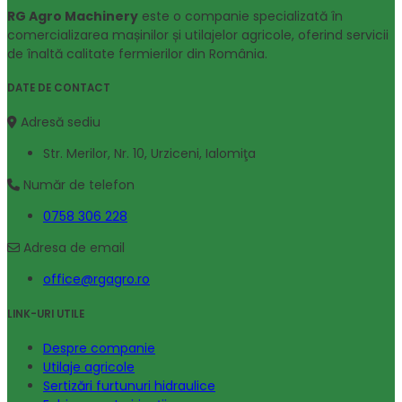
RG Agro Machinery
este o companie specializată în
comercializarea mașinilor și utilajelor agricole, oferind servicii
de înaltă calitate fermierilor din România.
DATE DE CONTACT
Adresă sediu
Str. Merilor, Nr. 10, Urziceni, Ialomiţa
Număr de telefon
0758 306 228
Adresa de email
office@rgagro.ro
LINK-URI UTILE
Despre companie
Utilaje agricole
Sertizări furtunuri hidraulice