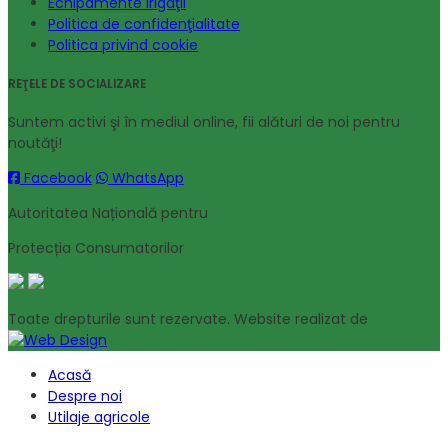
Echipamente irigaţii
Politica de confidenţialitate
Politica privind cookie
REŢELE DE SOCIALIZARE
Suntem activi şi în mediul online, fii alături de noi pentru
noutăţi!
Facebook
WhatsApp
Autoritatea Națională pentru
Protecția Consumatorilor
Toate drepturile sunt rezervate. Website realizat de
Acasă
Despre noi
Utilaje agricole