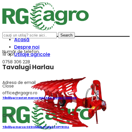
Search
Acasă
Despre noi
Număr de telefon
Utilaje agricole
18
apr.
0758 306 228
Tavalugi Harlau
Adresa de email
Close
office@rgagro.ro
Tăvălug tractat marca MADARA model CONDOR
Close
Tăvălug marca OZDUMAN model COPYROLL