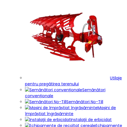
Utilaje
pentru pregătirea terenului
Semănători
convenționale
Semănători No-Till
Mașini de
împrăștiat îngrășăminte
Instalaţii de erbicidat
Echipamente