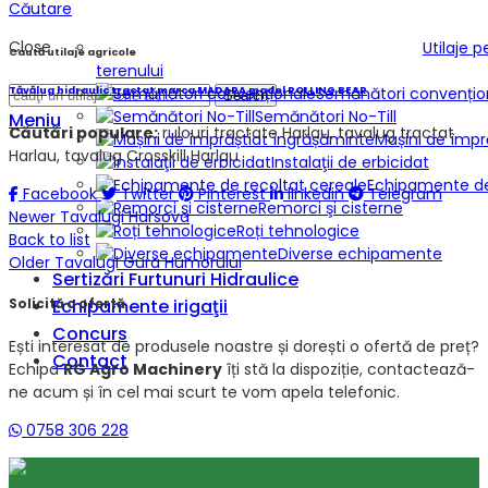
Căutare
Close
Utilaje 
Caută utilaje agricole
terenului
Semănători convențio
Tăvălug hidraulic tractat marca MADARA model ROLLING BEAR
Search
Semănători No-Till
Meniu
Căutări populare:
rulouri tractate Harlau, tavalug tractat
Mașini de împr
Harlau, tavalug Crosskill Harlau
Instalaţii de erbicidat
Echipamente de
Facebook
Twitter
Pinterest
linkedin
Telegram
Remorci şi cisterne
Newer
Tavalugi Harsova
Roți tehnologice
Back to list
Diverse echipamente
Older
Tavalugi Gura Humorului
Sertizări Furtunuri Hidraulice
Echipamente irigaţii
Solicită o ofertă
Concurs
Ești interesat de produsele noastre și dorești o ofertă de preț?
Contact
Echipa
RG Agro Machinery
îți stă la dispoziție, contactează-
ne acum și în cel mai scurt te vom apela telefonic.
0758 306 228