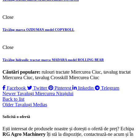
Close
Tăvălug marca OZDUMAN model COPYROLL
Close
Tăvălug hidraulic tractat marca MADARA model ROLLING BEAR
Căutări populare:
rulouri tractate Miercurea Ciuc, tavalug tractat
Miercurea Ciuc, tavalug Crosskill Miercurea Ciuc
Facebook
Twitter
Pinterest
linkedin
Telegram
Newer
Tavalugi Miercurea Nirajului
Back to list
Older
Tavalugi Medias
Solicită o ofertă
Ești interesat de produsele noastre și dorești o ofertă de preț? Echipa
RG Agro Machinery
îți stă la dispoziție, contactează-ne acum și în