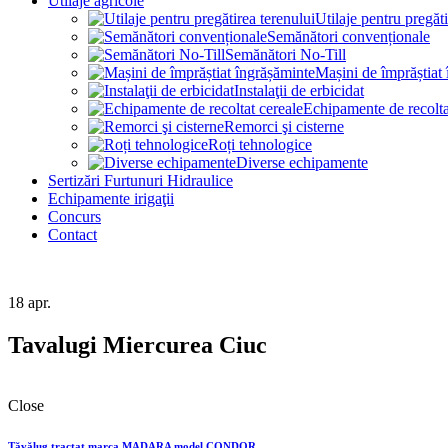
Utilaje agricole
Utilaje pentru pregăti
Semănători convenționale
Semănători No-Till
Mașini de împrăștiat
Instalaţii de erbicidat
Echipamente de recolta
Remorci şi cisterne
Roți tehnologice
Diverse echipamente
Sertizări Furtunuri Hidraulice
Echipamente irigaţii
Concurs
Contact
18
apr.
Tavalugi Miercurea Ciuc
Close
Tăvălug tractat marca MADARA model CONDOR