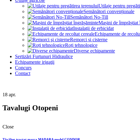
Utilaje agricole
Utilaje pentru pregăti
Semănători convenționale
Semănători No-Till
Mașini de împrăștiat
Instalaţii de erbicidat
Echipamente de recolta
Remorci şi cisterne
Roți tehnologice
Diverse echipamente
Sertizări Furtunuri Hidraulice
Echipamente irigaţii
Concurs
Contact
18
apr.
Tavalugi Otopeni
Close
Tăvălug tractat marca MADARA model CONDOR