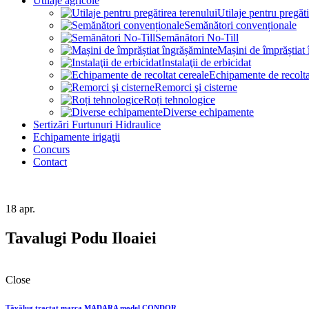
Utilaje agricole
Utilaje pentru pregăti
Semănători convenționale
Semănători No-Till
Mașini de împrăștiat
Instalaţii de erbicidat
Echipamente de recolta
Remorci şi cisterne
Roți tehnologice
Diverse echipamente
Sertizări Furtunuri Hidraulice
Echipamente irigaţii
Concurs
Contact
18
apr.
Tavalugi Podu Iloaiei
Close
Tăvălug tractat marca MADARA model CONDOR