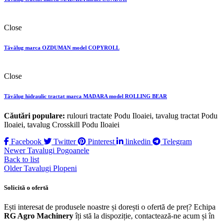
Close
Tăvălug marca OZDUMAN model COPYROLL
Close
Tăvălug hidraulic tractat marca MADARA model ROLLING BEAR
Căutări populare:
rulouri tractate Podu Iloaiei, tavalug tractat Podu
Iloaiei, tavalug Crosskill Podu Iloaiei
Facebook
Twitter
Pinterest
linkedin
Telegram
Newer
Tavalugi Pogoanele
Back to list
Older
Tavalugi Plopeni
Solicită o ofertă
Ești interesat de produsele noastre și dorești o ofertă de preț? Echipa
RG Agro Machinery
îți stă la dispoziție, contactează-ne acum și în