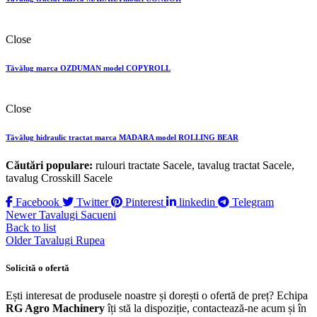
Close
Tăvălug marca OZDUMAN model COPYROLL
Close
Tăvălug hidraulic tractat marca MADARA model ROLLING BEAR
Căutări populare:
rulouri tractate Sacele, tavalug tractat Sacele,
tavalug Crosskill Sacele
Facebook
Twitter
Pinterest
linkedin
Telegram
Newer
Tavalugi Sacueni
Back to list
Older
Tavalugi Rupea
Solicită o ofertă
Ești interesat de produsele noastre și dorești o ofertă de preț? Echipa
RG Agro Machinery
îți stă la dispoziție, contactează-ne acum și în