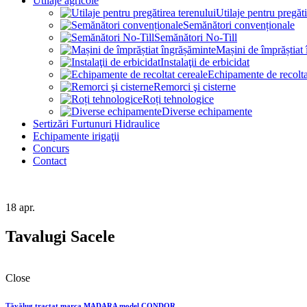
Utilaje agricole
Utilaje pentru pregăti
Semănători convenționale
Semănători No-Till
Mașini de împrăștiat
Instalaţii de erbicidat
Echipamente de recolta
Remorci şi cisterne
Roți tehnologice
Diverse echipamente
Sertizări Furtunuri Hidraulice
Echipamente irigaţii
Concurs
Contact
18
apr.
Tavalugi Sacele
Close
Tăvălug tractat marca MADARA model CONDOR