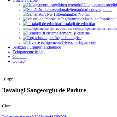
Utilaje agricole
Utilaje pentru pregăti
Semănători convenționale
Semănători No-Till
Mașini de împrăștiat
Instalaţii de erbicidat
Echipamente de recolta
Remorci şi cisterne
Roți tehnologice
Diverse echipamente
Sertizări Furtunuri Hidraulice
Echipamente irigaţii
Concurs
Contact
18
apr.
Tavalugi Sangeorgiu de Padure
Close
Tăvălug tractat marca MADARA model CONDOR