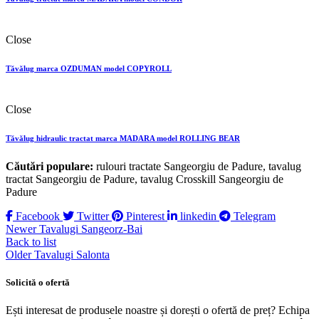
Close
Tăvălug marca OZDUMAN model COPYROLL
Close
Tăvălug hidraulic tractat marca MADARA model ROLLING BEAR
Căutări populare:
rulouri tractate Sangeorgiu de Padure, tavalug
tractat Sangeorgiu de Padure, tavalug Crosskill Sangeorgiu de
Padure
Facebook
Twitter
Pinterest
linkedin
Telegram
Newer
Tavalugi Sangeorz-Bai
Back to list
Older
Tavalugi Salonta
Solicită o ofertă
Ești interesat de produsele noastre și dorești o ofertă de preț? Echipa