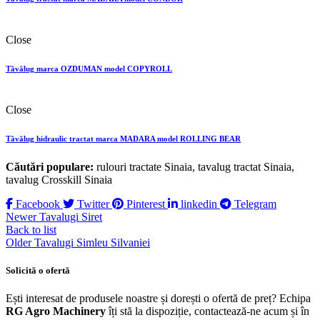
Close
Tăvălug marca OZDUMAN model COPYROLL
Close
Tăvălug hidraulic tractat marca MADARA model ROLLING BEAR
Căutări populare:
rulouri tractate Sinaia, tavalug tractat Sinaia,
tavalug Crosskill Sinaia
Facebook
Twitter
Pinterest
linkedin
Telegram
Newer
Tavalugi Siret
Back to list
Older
Tavalugi Simleu Silvaniei
Solicită o ofertă
Ești interesat de produsele noastre și dorești o ofertă de preț? Echipa
RG Agro Machinery
îți stă la dispoziție, contactează-ne acum și în