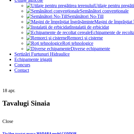
Utilaje agricole
Utilaje pentru pregăti
Semănători convenționale
Semănători No-Till
Mașini de împrăștiat
Instalaţii de erbicidat
Echipamente de recolta
Remorci şi cisterne
Roți tehnologice
Diverse echipamente
Sertizări Furtunuri Hidraulice
Echipamente irigaţii
Concurs
Contact
18
apr.
Tavalugi Sinaia
Close
Tăvălug tractat marca MADARA model CONDOR