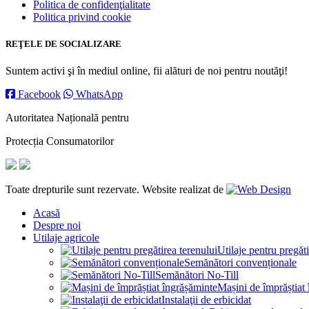
Politica de confidenţialitate
Politica privind cookie
REŢELE DE SOCIALIZARE
Suntem activi şi în mediul online, fii alături de noi pentru noutăţi!
Facebook
WhatsApp
Autoritatea Națională pentru
Protecția Consumatorilor
Toate drepturile sunt rezervate. Website realizat de
Acasă
Despre noi
Utilaje agricole
Utilaje pentru pregăti
Semănători convenționale
Semănători No-Till
Mașini de împrăștiat
Instalaţii de erbicidat