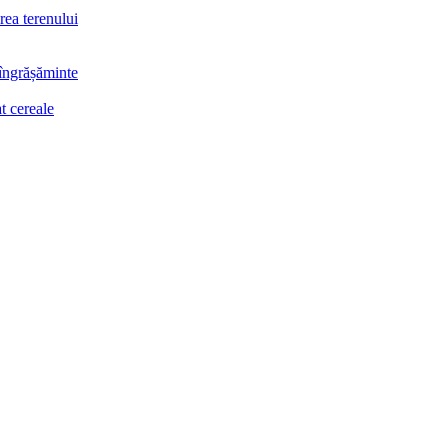
rea terenului
 îngrășăminte
t cereale