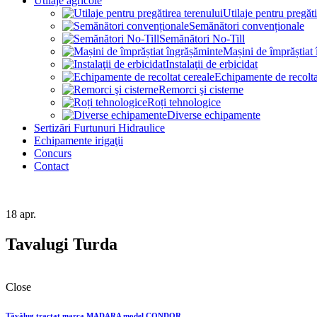
Utilaje agricole
Utilaje pentru pregăti
Semănători convenționale
Semănători No-Till
Mașini de împrăștiat
Instalaţii de erbicidat
Echipamente de recolta
Remorci şi cisterne
Roți tehnologice
Diverse echipamente
Sertizări Furtunuri Hidraulice
Echipamente irigaţii
Concurs
Contact
18
apr.
Tavalugi Turda
Close
Tăvălug tractat marca MADARA model CONDOR