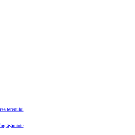
rea terenului
 îngrășăminte