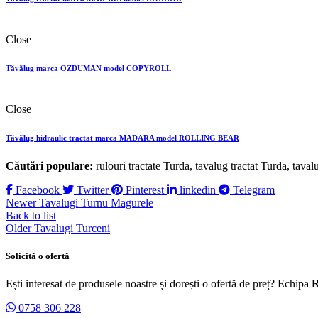
Close
Tăvălug marca OZDUMAN model COPYROLL
Close
Tăvălug hidraulic tractat marca MADARA model ROLLING BEAR
Căutări populare:
rulouri tractate Turda, tavalug tractat Turda, tava
Facebook
Twitter
Pinterest
linkedin
Telegram
Newer
Tavalugi Turnu Magurele
Back to list
Older
Tavalugi Turceni
Solicită o ofertă
Ești interesat de produsele noastre și dorești o ofertă de preț? Echipa
R
0758 306 228