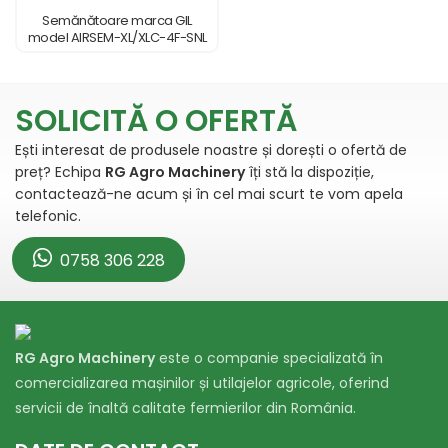
Semănătoare marca GIL
model AIRSEM-XL/XLC-4F-SNL
SOLICITĂ O OFERTĂ
Ești interesat de produsele noastre și dorești o ofertă de
preț? Echipa
RG Agro Machinery
îți stă la dispoziție,
contactează-ne acum și în cel mai scurt te vom apela
telefonic.
0758 306 228
RG Agro Machinery
este o companie specializată în
comercializarea mașinilor și utilajelor agricole, oferind
servicii de înaltă calitate fermierilor din România.