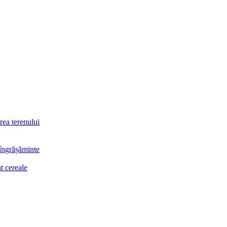
rea terenului
 îngrășăminte
t cereale