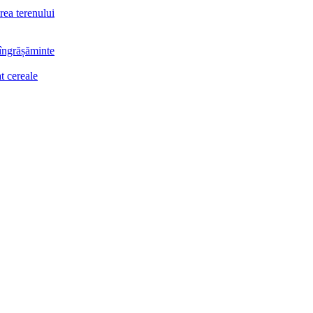
rea terenului
 îngrășăminte
t cereale