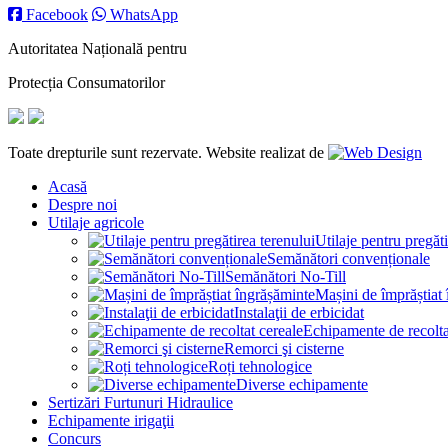
Facebook
WhatsApp
Autoritatea Națională pentru
Protecția Consumatorilor
Toate drepturile sunt rezervate. Website realizat de
Acasă
Despre noi
Utilaje agricole
Utilaje pentru pregăti
Semănători convenționale
Semănători No-Till
Mașini de împrăștiat
Instalaţii de erbicidat
Echipamente de recolta
Remorci şi cisterne
Roți tehnologice
Diverse echipamente
Sertizări Furtunuri Hidraulice
Echipamente irigaţii
Concurs