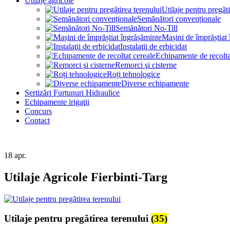
Utilaje agricole
Utilaje pentru pregăti
Semănători convenționale
Semănători No-Till
Mașini de împrăștiat
Instalaţii de erbicidat
Echipamente de recolta
Remorci şi cisterne
Roți tehnologice
Diverse echipamente
Sertizări Furtunuri Hidraulice
Echipamente irigaţii
Concurs
Contact
18
apr.
Utilaje Agricole Fierbinti-Targ
Utilaje pentru pregătirea terenului
(35)