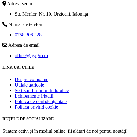
Adresă sediu
Str. Merilor, Nr. 10, Urziceni, Ialomiţa
Număr de telefon
0758 306 228
Adresa de email
office@rgagro.ro
LINK-URI UTILE
Despre companie
Utilaje agricole
Sertizări furtunuri hidraulice
Echipamente irigaţii
Politica de confidenţialitate
Politica privind cookie
REŢELE DE SOCIALIZARE
Suntem activi şi în mediul online, fii alături de noi pentru noutăţi!