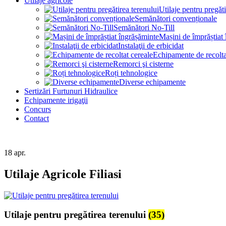
Utilaje agricole
Utilaje pentru pregăti
Semănători convenționale
Semănători No-Till
Mașini de împrăștiat
Instalaţii de erbicidat
Echipamente de recolta
Remorci şi cisterne
Roți tehnologice
Diverse echipamente
Sertizări Furtunuri Hidraulice
Echipamente irigaţii
Concurs
Contact
18
apr.
Utilaje Agricole Filiasi
Utilaje pentru pregătirea terenului
(35)