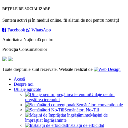
REŢELE DE SOCIALIZARE
Suntem activi şi în mediul online, fii alături de noi pentru noutăţi!
Facebook
WhatsApp
Autoritatea Națională pentru
Protecția Consumatorilor
Toate drepturile sunt rezervate. Website realizat de
Acasă
Despre noi
Utilaje agricole
Utilaje pentru
pregătirea terenului
Semănători convenționale
Semănători No-Till
Mașini de
împrăștiat îngrășăminte
Instalaţii de erbicidat