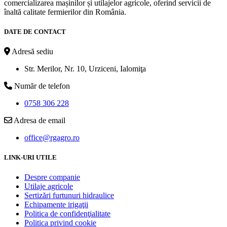
comercializarea mașinilor și utilajelor agricole, oferind servicii de
înaltă calitate fermierilor din România.
DATE DE CONTACT
Adresă sediu
Str. Merilor, Nr. 10, Urziceni, Ialomiţa
Număr de telefon
0758 306 228
Adresa de email
office@rgagro.ro
LINK-URI UTILE
Despre companie
Utilaje agricole
Sertizări furtunuri hidraulice
Echipamente irigaţii
Politica de confidenţialitate
Politica privind cookie