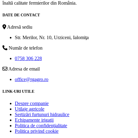
înaltă calitate fermierilor din România.
DATE DE CONTACT
Adresă sediu
Str. Merilor, Nr. 10, Urziceni, Ialomiţa
Număr de telefon
0758 306 228
Adresa de email
office@rgagro.ro
LINK-URI UTILE
Despre companie
Utilaje agricole
Sertizări furtunuri hidraulice
Echipamente irigaţii
Politica de confidenţialitate
Politica privind cookie