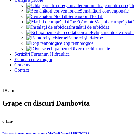
Utilaje agricole
Utilaje pentru pregăti
Semănători convenționale
Semănători No-Till
Mașini de împrăștiat
Instalaţii de erbicidat
Echipamente de recolta
Remorci şi cisterne
Roți tehnologice
Diverse echipamente
Sertizări Furtunuri Hidraulice
Echipamente irigaţii
Concurs
Contact
18
apr.
Grape cu discuri Dambovita
Close
Disc cultivator compact marca MADARA model PRINCESS