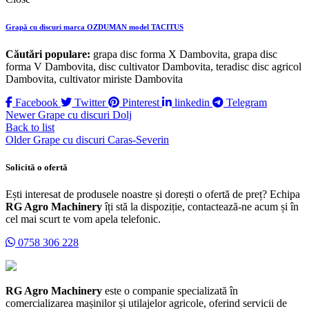
Grapă cu discuri marca OZDUMAN model TACITUS
Căutări populare:
grapa disc forma X Dambovita, grapa disc
forma V Dambovita, disc cultivator Dambovita, teradisc disc agricol
Dambovita, cultivator miriste Dambovita
Facebook
Twitter
Pinterest
linkedin
Telegram
Newer
Grape cu discuri Dolj
Back to list
Older
Grape cu discuri Caras-Severin
Solicită o ofertă
Ești interesat de produsele noastre și dorești o ofertă de preț? Echipa
RG Agro Machinery
îți stă la dispoziție, contactează-ne acum și în
cel mai scurt te vom apela telefonic.
0758 306 228
RG Agro Machinery
este o companie specializată în
comercializarea mașinilor și utilajelor agricole, oferind servicii de