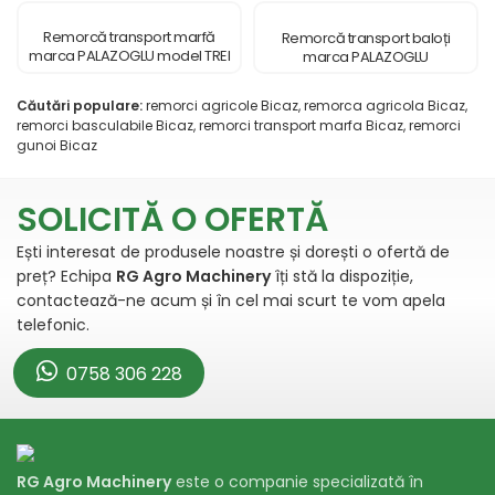
Remorcă transport marfă
Remorcă transport baloți
marca PALAZOGLU model TREI
marca PALAZOGLU
AXE
Căutări populare:
remorci agricole Bicaz, remorca agricola Bicaz,
remorci basculabile Bicaz, remorci transport marfa Bicaz, remorci
gunoi Bicaz
SOLICITĂ O OFERTĂ
Ești interesat de produsele noastre și dorești o ofertă de
preț? Echipa
RG Agro Machinery
îți stă la dispoziție,
contactează-ne acum și în cel mai scurt te vom apela
telefonic.
0758 306 228
RG Agro Machinery
este o companie specializată în