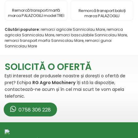
Remorcă transport marfă
Remorcă transport baloți
marca PALAZOGLU model TREI
marca PALAZOGLU
AXE
Căutări populare:
remorci agricole Sannicolau Mare, remorca
agricola Sannicolau Mare, remorci basculabile Sannicolau Mare,
remorci transport marfa Sannicolau Mare, remorci gunoi
Sannicolau Mare
SOLICITĂ O OFERTĂ
Ești interesat de produsele noastre și dorești o ofertă de
preț? Echipa
RG Agro Machinery
îți stă la dispoziție,
contactează-ne acum și în cel mai scurt te vom apela
telefonic.
0758 306 228