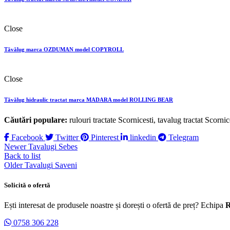
Close
Tăvălug marca OZDUMAN model COPYROLL
Close
Tăvălug hidraulic tractat marca MADARA model ROLLING BEAR
Căutări populare:
rulouri tractate Scornicesti, tavalug tractat Scornic
Facebook
Twitter
Pinterest
linkedin
Telegram
Newer
Tavalugi Sebes
Back to list
Older
Tavalugi Saveni
Solicită o ofertă
Ești interesat de produsele noastre și dorești o ofertă de preț? Echipa
R
0758 306 228