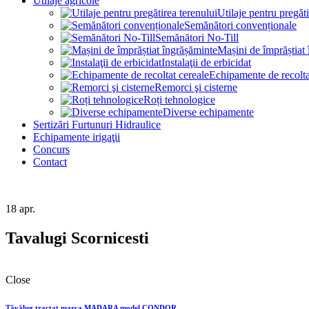
Utilaje agricole
Utilaje pentru pregăti
Semănători convenționale
Semănători No-Till
Mașini de împrăștiat
Instalaţii de erbicidat
Echipamente de recolta
Remorci şi cisterne
Roți tehnologice
Diverse echipamente
Sertizări Furtunuri Hidraulice
Echipamente irigaţii
Concurs
Contact
18
apr.
Tavalugi Scornicesti
Close
Tăvălug tractat marca MADARA model CONDOR