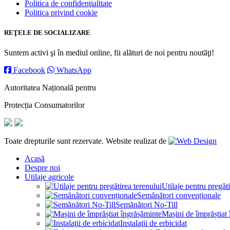
Politica de confidenţialitate
Politica privind cookie
REŢELE DE SOCIALIZARE
Suntem activi şi în mediul online, fii alături de noi pentru noutăţi!
Facebook
WhatsApp
Autoritatea Națională pentru
Protecția Consumatorilor
Toate drepturile sunt rezervate. Website realizat de
Acasă
Despre noi
Utilaje agricole
Utilaje pentru pregăti
Semănători convenționale
Semănători No-Till
Mașini de împrăștiat
Instalaţii de erbicidat