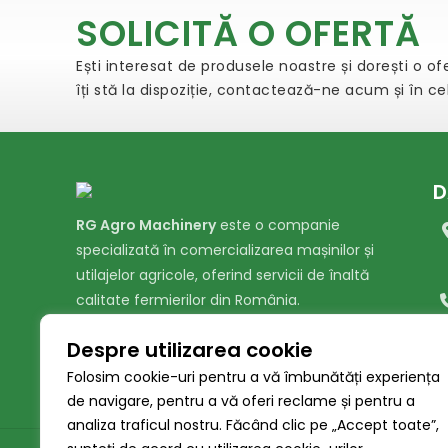
SOLICITĂ O OFERTĂ
Ești interesat de produsele noastre și dorești o o
îți stă la dispoziție, contactează-ne acum și în c
D
RG Agro Machinery
este o companie
specializată în comercializarea mașinilor și
utilajelor agricole, oferind servicii de înaltă
calitate fermierilor din România.
Despre utilizarea cookie
Folosim cookie-uri pentru a vă îmbunătăți experiența
de navigare, pentru a vă oferi reclame și pentru a
analiza traficul nostru. Făcând clic pe „Accept toate”,