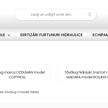
OLE
SERTIZĂRI FURTUNURI HIDRAULICE
ECHIPAM
ug marca OZDUMAN model
Tăvălug hidraulic tractat
COPYROLL
MADARA model ROLLING 
es, tavalug Crosskill Sebes