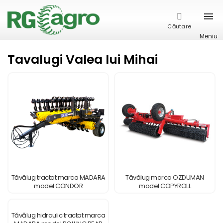
Căutare
Meniu
Tavalugi Valea lui Mihai
Tăvălug tractat marca MADARA
Tăvălug marca OZDUMAN
model CONDOR
model COPYROLL
Tăvălug hidraulic tractat marca