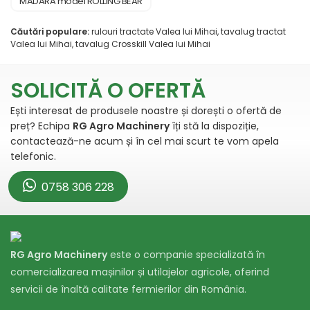
MADARA model ROLLING BEAR
Căutări populare:
rulouri tractate Valea lui Mihai, tavalug tractat
Valea lui Mihai, tavalug Crosskill Valea lui Mihai
SOLICITĂ O OFERTĂ
Ești interesat de produsele noastre și dorești o ofertă de
preț? Echipa
RG Agro Machinery
îți stă la dispoziție,
contactează-ne acum și în cel mai scurt te vom apela
telefonic.
0758 306 228
RG Agro Machinery
este o companie specializată în
comercializarea mașinilor și utilajelor agricole, oferind
servicii de înaltă calitate fermierilor din România.