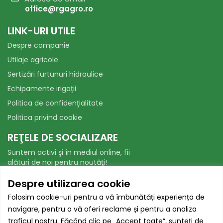
office@rgagro.ro
LINK-URI UTILE
Despre companie
Utilaje agricole
Sertizări furtunuri hidraulice
Echipamente irigaţii
Politica de confidenţialitate
Politica privind cookie
REŢELE DE SOCIALIZARE
Suntem activi şi în mediul online, fii
alături de noi pentru noutăţi!
Facebook
WhatsApp
Despre utilizarea cookie
Folosim cookie-uri pentru a vă îmbunătăți experiența de
AUTORITATEA NAȚIONALĂ PENTRU
navigare, pentru a vă oferi reclame și pentru a analiza
PROTECȚIA CONSUMATORILOR
traficul nostru. Făcând clic pe „Accept toate”, sunteți de