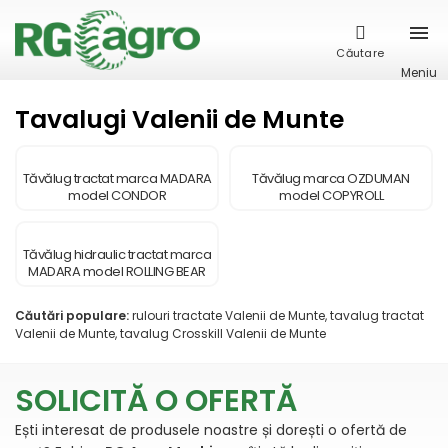
Căutare
Meniu
Tavalugi Valenii de Munte
Tăvălug tractat marca MADARA
Tăvălug marca OZDUMAN
model CONDOR
model COPYROLL
Tăvălug hidraulic tractat marca
MADARA model ROLLING BEAR
Căutări populare:
rulouri tractate Valenii de Munte, tavalug tractat
Valenii de Munte, tavalug Crosskill Valenii de Munte
SOLICITĂ O OFERTĂ
Ești interesat de produsele noastre și dorești o ofertă de