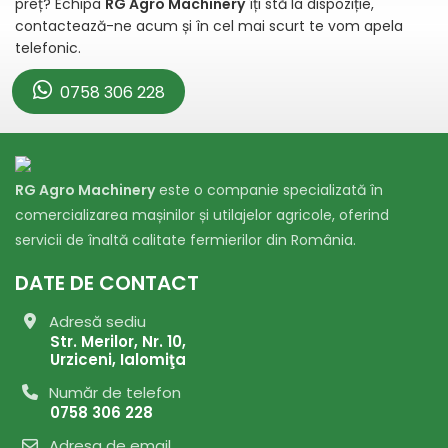
preț? Echipa
RG Agro Machinery
îți stă la dispoziție,
contactează-ne acum și în cel mai scurt te vom apela
telefonic.
0758 306 228
RG Agro Machinery
este o companie specializată în
comercializarea mașinilor și utilajelor agricole, oferind
servicii de înaltă calitate fermierilor din România.
DATE DE CONTACT
Adresă sediu
Str. Merilor, Nr. 10,
Urziceni, Ialomiţa
Număr de telefon
0758 306 228
Adresa de email